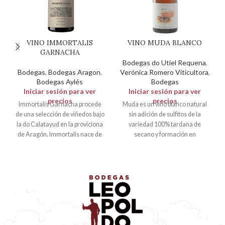
VINO IMMORTALIS
VINO MUDA BLANCO
GARNACHA
Bodegas do Utiel Requena
,
Bodegas
,
Bodegas Aragon
,
Verónica Romero Viticultora
,
Bodegas Aylés
Bodegas
Iniciar sesión para ver
Iniciar sesión para ver
precios
precios
Immortalis Garnacha procede
Muda es un vino blanco natural
de una selección de viñedos bajo
sin adición de sulfitos de la
la do Calatayud en la proviciona
variedad 100% tardana de
de Aragón. Immortalis nace de
secano y formación en